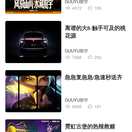
GUUYU郭宇
4972
186
离谱的大8-触手可及的桃
花源
GUUYU郭宇
7686
296
急急复急急/急速秒送齐
GUUYU郭宇
8066
181
霓虹古堡的热辣救赎