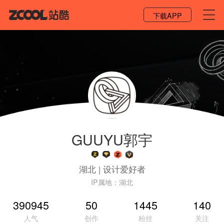
登录 / 注册
下载APP
GUUYU郭宇
湖北
|
设计爱好者
IP属地：
湖北
390945
50
1445
140
人气
创作
粉丝
关注