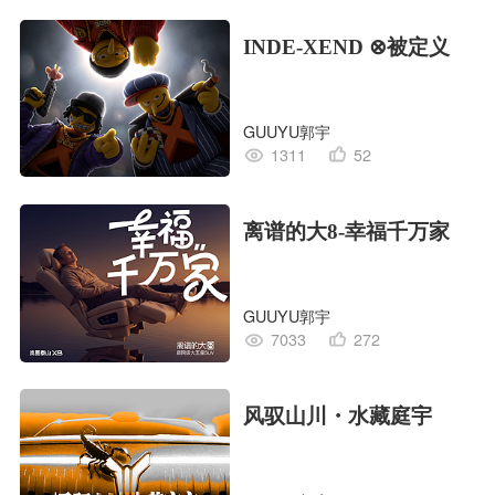
INDE-XEND ⊗被定义
GUUYU郭宇
1311
52
离谱的大8-幸福千万家
GUUYU郭宇
7033
272
风驭山川・水藏庭宇